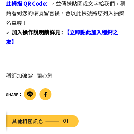
此掃描 QR Code
，並傳送貼圖或文字給我們，穩
】
鈣看到您的帳號留言後，會以此帳號將您列入抽獎
名單喔 !
加入
操作說明請詳見 :
【立即點此加入穩鈣之
✔
友】
穩鈣加強錠 關心您
SHARE：
其他相關訊息