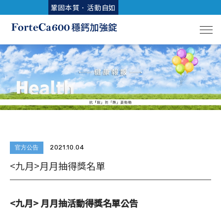
鞏固本質．活動自如
2021.10.04
官方公告
<九月>月月抽得獎名單
<九月> 月月抽活動得獎名單公告