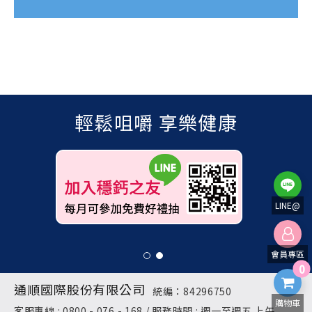
輕鬆咀嚼 享樂健康
LINE@
會員專區
0
通順國際股份有限公司
統編：84296750
購物車
客服專線 : 0800 - 076 - 168 / 服務時間 : 週一至週五 上午