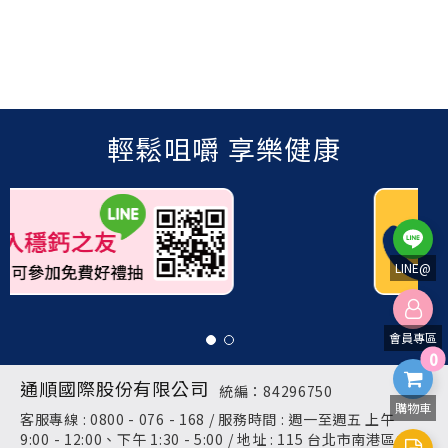
輕鬆咀嚼 享樂健康
LINE@
會員專區
0
通順國際股份有限公司
統編：84296750
購物車
客服專線 : 0800 - 076 - 168 / 服務時間 : 週一至週五 上午
9:00 - 12:00、下午 1:30 - 5:00 / 地址 : 115 台北市南港區成功