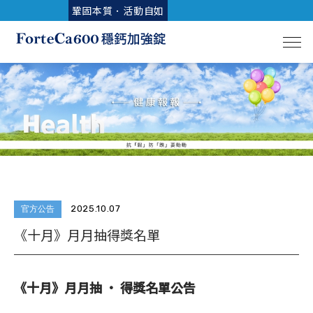
鞏固本質．活動自如
2025.10.07
官方公告
《十月》月月抽得獎名單
《十月》月月抽 • 得獎名單公告