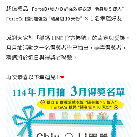
超值禮品 :
ForteB+穩力 B 群強效糖衣錠 "隨身瓶 5 錠入" +
× 1 名幸運好友
ForteCa 穩鈣加強錠 "隨身包 10 天份"
感謝大家對「穩鈣 LINE 官方帳號」的肯定與愛護，
月月抽活動之一名得獎者皆已抽出，恭喜得獎者，
穩鈣將於近日與得獎者聯繫。
再次恭喜以下幸運兒 !
❤