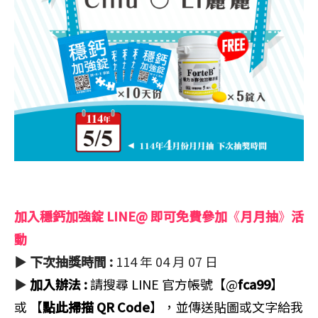
加入穩鈣加強錠 LINE@ 即可免費參加
《
月月抽
》
活
動
▶
下次抽獎時間
:
114 年 04 月 07 日
▶
加入辦法
:
請搜尋 LINE 官方帳號
【@
fca99
】
或
【
點此掃描 QR Code
】
，並傳送貼圖或文字給我