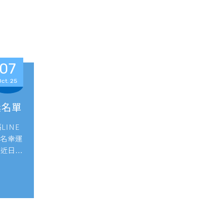
07
Oct. 25
獎名單
LINE
名幸運
日...