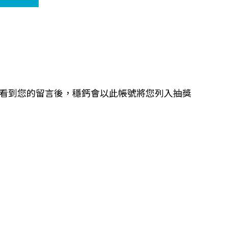
看到您的留言後，穩鈣會以此帳號將您列入抽獎