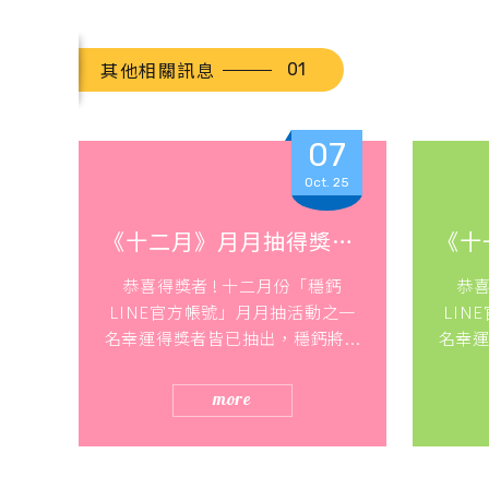
其他相關訊息
07
Oct. 25
《十二月》月月抽得獎名單
恭喜得獎者 ! 十二月份「穩鈣
恭喜
LINE官方帳號」月月抽活動之一
LI
名幸運得獎者皆已抽出，穩鈣將...
名幸運
more