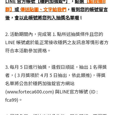
LINE 官方帳號【穩鈣加強錠®】
，
點選
【點我抽B
群】
或
傳送貼圖、文字給我們
，
看到您的帳號留言
後
，
會以此帳號將您列入抽獎名單喔
!
2. 活動期間內，完成第 1. 點所述抽獎條件且您的
LINE 帳號處於能正常接收穩鈣之友訊息等情形者方
符合本活動參加資格。
3. 每月 5 日進行抽獎，逢假日順延，抽出 1 名得獎
者，( 3 月獎項於 4 月 5 日抽出，依此類推)，得獎
名單將公告於穩鈣加強錠官方網站
(www.forteca600.com) 與LINE官方帳號 (ID :
fca99)。