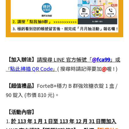
【加入辦法】
請搜尋 LINE 官方帳號「
@
fca99
」或
點此掃描 QR Code
( 搜尋時請記得要加
@
喔 ! )
「
」
【超值禮品】
ForteB+穩力 B 群強效糖衣錠 1 盒 /
90 錠入 (市價 810 元)。
【活動內容】
1.
於 113 年 1 月 1 日至 113 年 12 月 31 日間加入