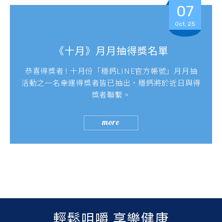
07
Oct. 25
《十月》月月抽得獎名單
恭喜得獎者 ! 十月份「穩鈣LINE官方帳號」月月抽
活動之一名幸運得獎者皆已抽出，穩鈣將於近日與得
獎者聯繫。
more
輕鬆咀嚼 享樂健康