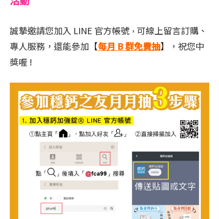
活動
誠摯邀請您加入 LINE 官方帳號
可線上留言訂購、
，
專人服務，還能參加【
每月 B 群免費抽
】
，祝您中
獎喔 !