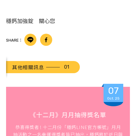
穩鈣加強錠 關心您
SHARE：
其他相關訊息
07
Oct. 25
《十二月》月月抽得獎名單
恭喜得獎者 ! 十二月份「穩鈣LINE官方帳號」月月
抽活動之一名幸運得獎者皆已抽出，穩鈣將於近日與