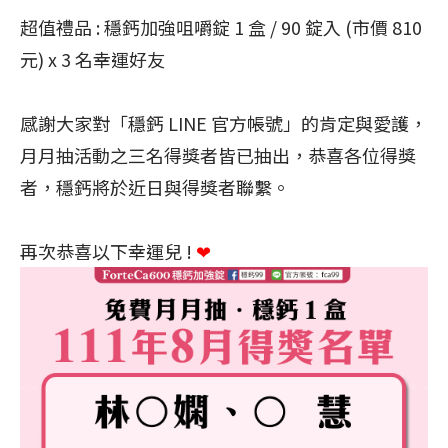
超值禮品 : 穩鈣加強咀嚼錠 1 盒 / 90 錠入 (市價 810
元) x 3 名幸運好友
感謝大家對「穩鈣 LINE 官方帳號」的肯定與愛護，
月月抽活動之三名得獎者皆已抽出，恭喜各位得獎
者，穩鈣將於近日與得獎者聯繫。
再次恭喜以下幸運兒 !
❤