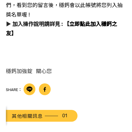
們，看到您的留言後，穩鈣會以此帳號將您列入抽
獎名單喔 !
▶
加入操作說明請詳見
:
【立即點此加入穩鈣之
友】
穩鈣加強錠 關心您
SHARE：
其他相關訊息