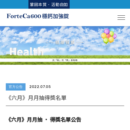
鞏固本質．活動自如
2022.07.05
官方公告
《六月》月月抽得獎名單
《六月》月月抽 • 得獎名單公告