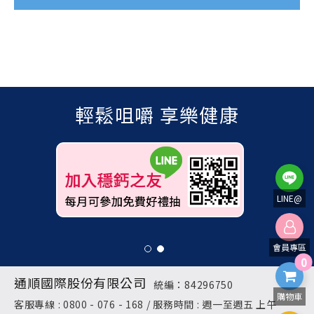
輕鬆咀嚼 享樂健康
LINE@
會員專區
0
通順國際股份有限公司
統編：84296750
購物車
客服專線 : 0800 - 076 - 168 / 服務時間 : 週一至週五 上午