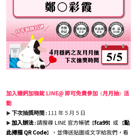
加入穩鈣加強錠 LINE@ 即可免費參加
月月抽
活
《
》
動
下次抽獎時間
111 年 5 月 5 日
▶
:
加入辦法
請搜尋 LINE 官方帳號
fca99
或
點
▶
:
【
】
【
此掃描 QR Code
，並傳送貼圖或文字給我們，看
】